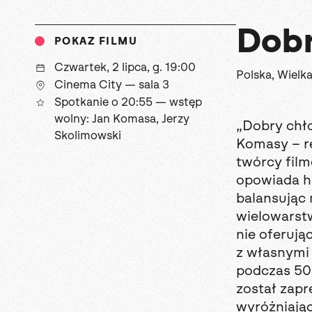
Dobr
POKAZ FILMU
czwartek, 2 lipca, g. 19:00
Polska, Wielk
Cinema City — sala 3
Spotkanie o 20:55 — wstęp
wolny: Jan Komasa, Jerzy
„Dobry chł
Skolimowski
Komasy – r
twórcy film
opowiada hi
balansując
wielowarstw
nie oferują
z własnymi 
podczas 50
został zapr
wyróżniając