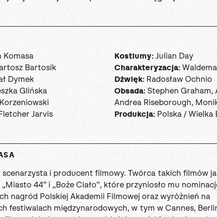
n Komasa
Julian Day
Kostiumy:
rtosz Bartosik
Waldemar
Charakteryzacja:
ał Dymek
Radosław Ochnio
Dźwięk:
szka Glińska
Stephen Graham, 
Obsada:
Korzeniowski
Andrea Riseborough, Monik
letcher Jarvis
Polska / Wielka 
Produkcja:
ASA
, scenarzysta i producent filmowy. Twórca takich filmów ja
„Miasto 44” i „Boże Ciało”, które przyniosło mu nominacj
ych nagród Polskiej Akademii Filmowej oraz wyróżnień na
ch festiwalach międzynarodowych, w tym w Cannes, Berlin