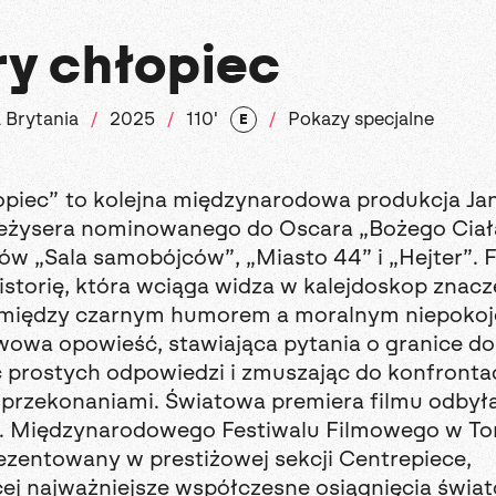
y chłopiec
a Brytania
2025
110'
Pokazy specjalne
E
opiec” to kolejna międzynarodowa produkcja Ja
eżysera nominowanego do Oscara „Bożego Ciał
ów „Sala samobójców”, „Miasto 44” i „Hejter”. F
storię, która wciąga widza w kalejdoskop znacz
 między czarnym humorem a moralnym niepokoj
owa opowieść, stawiająca pytania o granice dob
c prostych odpowiedzi i zmuszając do konfrontac
przekonaniami. Światowa premiera filmu odbyła
. Międzynarodowego Festiwalu Filmowego w Tor
ezentowany w prestiżowej sekcji Centrepiece,
ej najważniejsze współczesne osiągnięcia świa