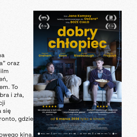
na
a” oraz
ilm
eń,
em. To
ra i zła,
ji
 się
onto, gdzie
towego kina.