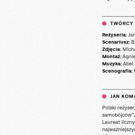
TWÓRCY
Ja
Reżyseria:
Ba
Scenariusz:
Mich
Zdjęcia:
Agnie
Montaż:
Abel 
Muzyka:
F
Scenografia:
JAN KOM
Polski reżyser
samobójców”, 
Laureat liczn
najważniejszy